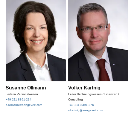
Susanne Ollmann
Volker Kartnig
Leiterin Personalwesen
Leiter Rechnungswesen / Finanzen /
+49 211 8391-214
Controlling
s.ollmann@aengevelt.com
+49 211 8391-276
v.kartnig@aengevelt.com