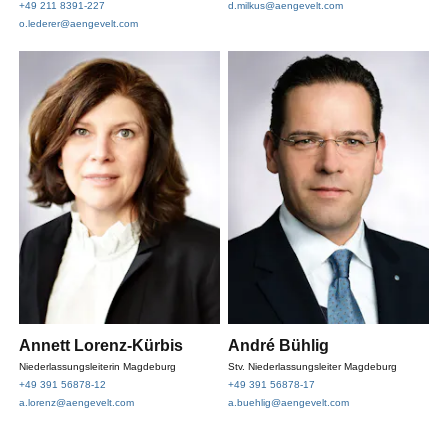
+49 211 8391-227
d.milkus@aengevelt.com
o.lederer@aengevelt.com
Annett Lorenz-Kürbis
André Bühlig
Niederlassungsleiterin Magdeburg
Stv. Niederlassungsleiter Magdeburg
+49 391 56878-12
+49 391 56878-17
a.lorenz@aengevelt.com
a.buehlig@aengevelt.com