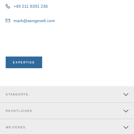
+49 211 8391 236
mark@aengevelt.com
EXPERTISE
STANDORTE.
Düsseldorf
RECHTLICHES.
Berlin
Impressum
WEITERES.