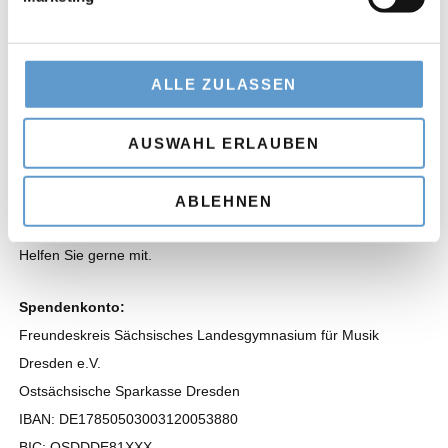
gegründeten „Freundeskreises des Sächsischen
Landesgymnasiums für Musik Carl-Maria-von-Weber“ zur
Unterstützung hochbegabter junger Talente.
ALLE ZULASSEN
AUSWAHL ERLAUBEN
Talent ist ein großes Geschenk. Umso wichtiger
ist seine Förderung.
ABLEHNEN
Helfen Sie gerne mit.
Spendenkonto:
Freundeskreis Sächsisches Landesgymnasium für Musik
Dresden e.V.
Ostsächsische Sparkasse Dresden
IBAN: DE17850503003120053880
BIC: OSDDDE81XXX