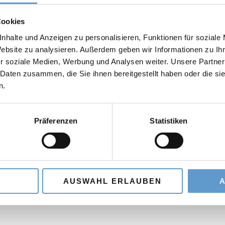
 Sie das Recht auf Löschung („Recht auf Vergessenwer
Cookies
 dass Sie betreffende personenbezogene Daten unverzüg
nhalte und Anzeigen zu personalisieren, Funktionen für soziale
 nicht löschen, weil wir z.B. gesetzliche Aufbewahrungs
Website zu analysieren. Außerdem geben wir Informationen zu I
 Sie das Recht auf Einschränkung der Verarbeitung. Das
r soziale Medien, Werbung und Analysen weiter. Unsere Partner
bgesehen von ihrer Speicherung - praktisch nicht mehr
 Daten zusammen, die Sie ihnen bereitgestellt haben oder die s
n.
 Sie das Recht auf Datenübertragbarkeit. Das bedeutet
enen Daten, die Sie uns bereitgestellt habe, in einem s
Präferenzen
Statistiken
u erhalten und diese Daten einem anderen Verantwortli
O
haben Sie das Recht auf jederzeitigen Widerruf einer ert
 Sie ein Beschwerderecht bei der zuständigen Aufsich
AUSWAHL ERLAUBEN