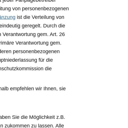
st jeder Fanpagebetreiber
beitung von personenbezogenen
gänzung
ist die Verteilung von
ndeutig geregelt. Durch die
 Verantwortung gem. Art. 26
rimäre Verantwortung gem.
anderen personenbezogenen
ptniederlassung für die
enschutzkommission die
halb empfehlen wir Ihnen, sie
aben Sie die Möglichkeit z.B.
ten zukommen zu lassen. Alle