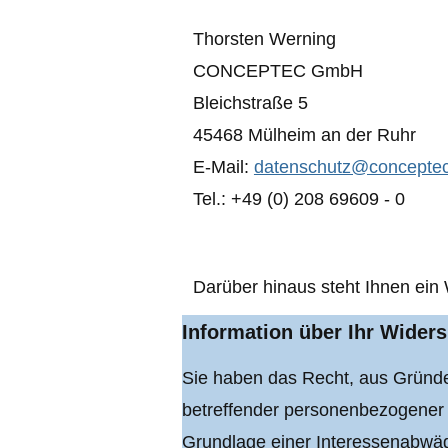
Thorsten Werning
CONCEPTEC GmbH
Bleichstraße 5
45468 Mülheim an der Ruhr
E-Mail:
datenschutz@concepte
Tel.: +49 (0) 208 69609 - 0
Darüber hinaus steht Ihnen ein
Information über Ihr Wide
Sie haben das Recht, aus Gründen
betreffender personenbezogener D
Grundlage einer Interessenabwägu