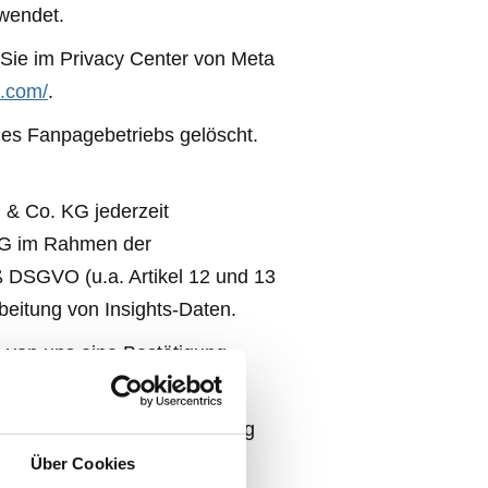
wendet.
 Sie im Privacy Center von Meta
m.com/
.
 des Fanpagebetriebs gelöscht.
 & Co. KG jederzeit
 KG im Rahmen der
ß DSGVO (u.a. Artikel 12 und 13
beitung von Insights-Daten.
 von uns eine Bestätigung
en.
nnen von uns die Berichtigung
Über Cookies