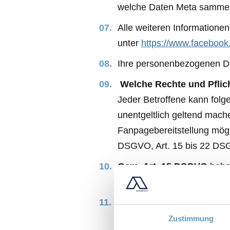
welche Daten Meta sammel
Alle weiteren Informatione
unter
https://www.facebook
Ihre personenbezogenen Dat
Welche Rechte und Pflic
Jeder Betroffene kann fol
unentgeltlich geltend mac
Fanpagebereitstellung mögl
DSGVO, Art. 15 bis 22 DSGV
Gem. Art. 15 DSGVO
haben
verlangen, ob Sie betreff
Gem. Art. 16 DSGVO
haben
Sie betreffender unrichtig
Zustimmung