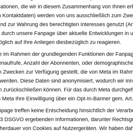
tionen, die wir in diesem Zusammenhang von Ihnen erh
en Kontaktdaten) werden von uns ausschließlich zum Zw
d zur Wahrung des berechtigten Interesses genutzt (Ar
ie durch unsere Fanpage über aktuelle Entwicklungen i
glich auf Ihre Anliegen diesbezüglich zu reagieren.
ie im Rahmen der grundlegenden Funktionen der Fanpage
enaufrufe, Anzahl der Abonnenten, oder demographische
en Zwecken zur Verfügung gestellt, die von Meta im Rahm
werden. Diese Daten sind anonymisiert, wodurch wir inn
 zurückschließen können. Für das durch Meta durchgefü
 Meta Ihre Einwilligung über ein Opt-In-Banner gem. Ar
npage treffen keine Entscheidung hinsichtlich der Verar
. 13 DSGVO ergebenden Informationen, darunter Rechtsgr
herdauer von Cookies auf Nutzergeräten. Wir haben dah