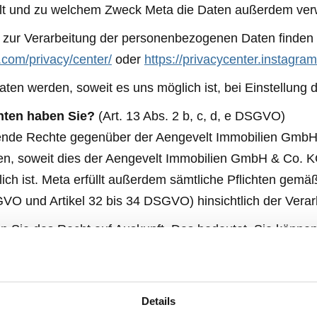
t und zu welchem Zweck Meta die Daten außerdem ver
n zur Verarbeitung der personenbezogenen Daten finden
.com/privacy/center/
oder
https://privacycenter.instagra
en werden, soweit es uns möglich ist, bei Einstellung
hten haben Sie?
(Art. 13 Abs. 2 b, c, d, e DSGVO)
gende Rechte gegenüber der Aengevelt Immobilien GmbH
hen, soweit dies der Aengevelt Immobilien GmbH & Co.
ich ist. Meta erfüllt außerdem sämtliche Pflichten gemä
O und Artikel 32 bis 34 DSGVO) hinsichtlich der Verar
 Sie das Recht auf Auskunft. Das bedeutet, Sie können
ende personenbezogene Daten durch uns verarbeitet werd
 Sie das Recht auf Berichtigung. Das bedeutet, Sie kö
er personenbezogener Daten verlangen.
Details