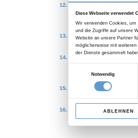
Gem. Art. 17 DSGVO
haben
Diese Webseite verwendet 
können von uns verlangen,
Wir verwenden Cookies, um I
denn wir können Ihre Daten
und die Zugriffe auf unsere 
Gem. Art. 18 DSGVO
haben
Website an unsere Partner fü
personenbezogene Daten - a
möglicherweise mit weiteren
der Dienste gesammelt habe
Gem. Art. 20 DSGVO
haben
betreffenden personenbezog
Einwilligungsauswahl
Notwendig
maschinenlesbaren Format z
Gem. Art. 7 Abs. 3 DSGV
Zukunft.
Gem. Art. 77 DSGVO
haben
ABLEHNEN