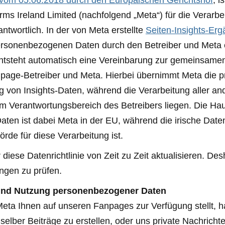
 vom 05.06.2018 durch den Europäischen Gerichtshof
, i
ms Ireland Limited (nachfolgend „Meta“) für die Verar
twortlich. In der von Meta erstellte
Seiten-Insights-Er
ersonenbezogenen Daten durch den Betreiber und Meta ei
entsteht automatisch eine Vereinbarung zur gemeinsamen
ge-Betreiber und Meta. Hierbei übernimmt Meta die p
g von Insights-Daten, während die Verarbeitung aller 
m Verantwortungsbereich des Betreibers liegen. Die Hau
Daten ist dabei Meta in der EU, während die irische Dat
rde für diese Verarbeitung ist.
iese Datenrichtlinie von Zeit zu Zeit aktualisieren. Des
ungen zu prüfen.
und Nutzung personenbezogener Daten
Meta Ihnen auf unseren Fanpages zur Verfügung stellt, h
selber Beiträge zu erstellen, oder uns private Nachrich