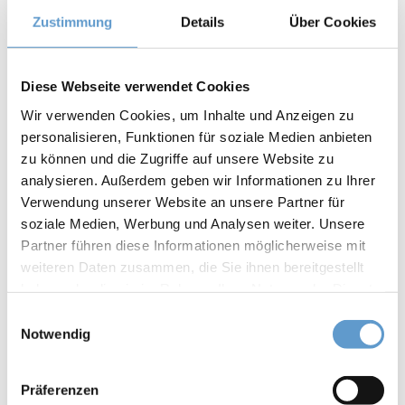
Zustimmung
Details
Über Cookies
Diese Webseite verwendet Cookies
Wir verwenden Cookies, um Inhalte und Anzeigen zu
personalisieren, Funktionen für soziale Medien anbieten
zu können und die Zugriffe auf unsere Website zu
analysieren. Außerdem geben wir Informationen zu Ihrer
Verwendung unserer Website an unsere Partner für
soziale Medien, Werbung und Analysen weiter. Unsere
Partner führen diese Informationen möglicherweise mit
weiteren Daten zusammen, die Sie ihnen bereitgestellt
haben oder die sie im Rahmen Ihrer Nutzung der Dienste
gesammelt haben.
Einwilligungsauswahl
Notwendig
„Im Rahmen von Portfolio-Optimierungen hat uns der Verkäufer
aufgrund unserer exzellenten Marktkenntnisse mit dem Verkauf
Präferenzen