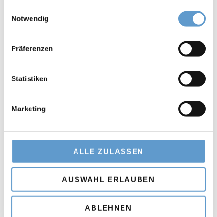
gesammelt haben.
Einwilligungsauswahl
Notwendig
Präferenzen
Statistiken
Marketing
Zusammenhänge erkennen, Erfahrungen austauschen.
Um die komplexen Wirkungszusammenhänge besser verstehen
ALLE ZULASSEN
und umsetzen zu können, haben das American Council on
Germany und das Bundesministerium für Wirtschaft und
AUSWAHL ERLAUBEN
Klimaschutz der Bundesrepublik Deutschland das Projekt des
Deutsch-Amerikanischen Halbleiter-Städte-Netzwerkes etabliert,
ABLEHNEN
dem neben den amerikanischen Städten Chandler, Arizona und