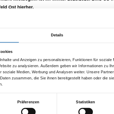
eld Ost hierher.
-Guericke-Universität verbindet uns eine über 20-jährige
t unserem starken Unternehmenswachstum seit 2020 gin
Details
ch Softwareentwicklung, einher. In Zeiten des zunehme
s attraktiver Arbeitgeber unumgänglich ist, um die richt
Cookies
 für uns auch attraktive und zeitgemäße Büroflächen. Ge
nhalte und Anzeigen zu personalisieren, Funktionen für soziale
funden. Wir freuen uns auf die kommenden Jahre in unse
Website zu analysieren. Außerdem geben wir Informationen zu I
r soziale Medien, Werbung und Analysen weiter. Unsere Partner
roleiter am BMS-Standort Magdeburg.
 Daten zusammen, die Sie ihnen bereitgestellt haben oder die s
n.
Präferenzen
Statistiken
ar auf der Suche nach