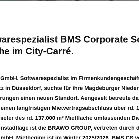
arespezialist BMS Corporate So
he im City-Carré.
 GmbH, Softwarespezialist im Firmenkundengeschäft
tz in Düsseldorf, suchte für ihre Magdeburger Nied
erungen einen neuen Standort. Aengevelt betreute 
 einen langfristigen Mietvertragsabschluss über rd. 
eter des rd. 137.000 m² Mietfläche umfassenden Die
enstadtlage ist die BRAWO GROUP, vertreten durch
H. Mietbeginn ist im Winter 2025/2026. BMS CS ve