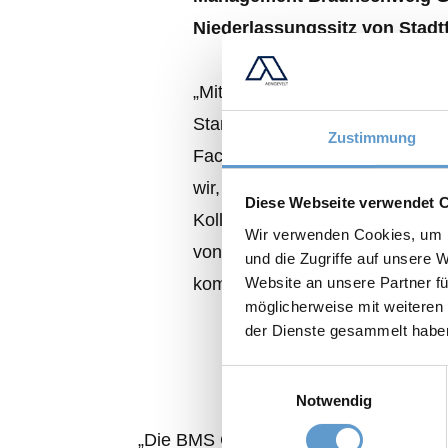
Niederlassungssitz von Stadtf
„Mit Magdeburg und der Otto-von
Standort besonders wichtig. Mi
Zustimmung
Fachpersonal, gerade im Berei
wir, dass eine Positionierung al
Diese Webseite verwendet 
Kollegen zu finden. Dazu zählen
Wir verwenden Cookies, um I
von Aengevelt im City-Carré ge
und die Zugriffe auf unsere 
Website an unsere Partner fü
kommentiert Mario Amelung, Bü
möglicherweise mit weiteren
der Dienste gesammelt habe
Einwilligungsauswahl
Notwendig
„Die BMS Corporate Solutions GmbH w