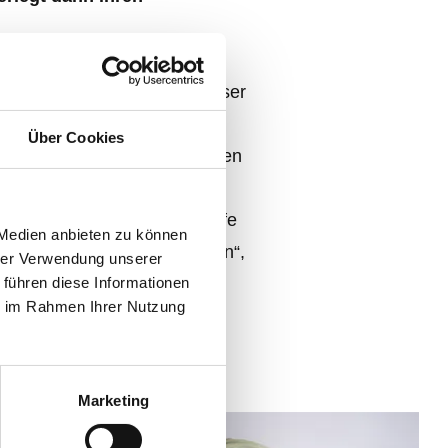
 Historie. Daher ist uns dieser
g ein großer Bedarf an
Über Cookies
nden Fachkräftemangels wissen
igen neuen Kolleginnen und
nau diese haben wir mit Hilfe
 Medien anbieten zu können
ren tollen neuen Büroflächen“,
hrer Verwendung unserer
 führen diese Informationen
ie im Rahmen Ihrer Nutzung
Marketing