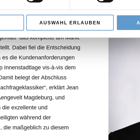
e den Zeitgeist treffen, und um
 Fachpersonal zu rekrutieren und
AUSWAHL ERLAUBEN
em Softwarespezialisten gemäß
eitgemäß“ das komplette am Markt
llt. Dabei fiel die Entscheidung
da es die Kundenanforderungen
p Innenstadtlage vis-à-vis dem
 Damit belegt der Abschluss
chfrageklassiker“, erklärt Jean
 Aengevelt Magdeburg, und
 die exzellente und
teiligten während der
, die maßgeblich zu diesem