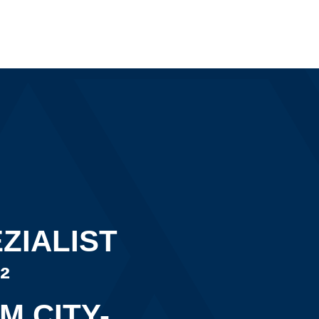
ZIALIST
²
M CITY-