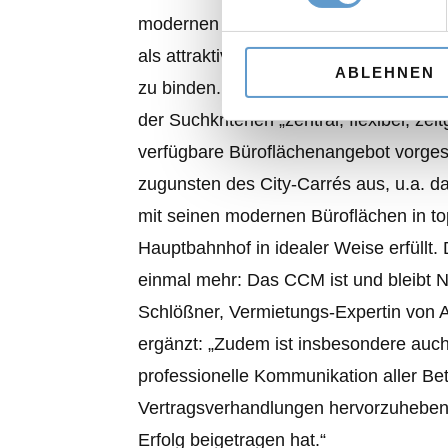
modernen und flexiblen Büroflächen, di
als attraktiver Arbeitgeber erfolgreich
ABLEHNEN
zu binden. Entsprechend haben wir d
der Suchkriterien „zentral, flexibel, z
verfügbare Büroflächenangebot vorgeste
zugunsten des City-Carrés aus, u.a. 
mit seinen modernen Büroflächen in to
Hauptbahnhof in idealer Weise erfüllt.
einmal mehr: Das CCM ist und bleibt Na
Schlößner, Vermietungs-Expertin von
ergänzt: „Zudem ist insbesondere auch
professionelle Kommunikation aller Be
Vertragsverhandlungen hervorzuheben
Erfolg beigetragen hat.“