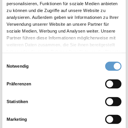
personalisieren, Funktionen für soziale Medien anbieten
zu können und die Zugriffe auf unsere Website zu
analysieren. Außerdem geben wir Informationen zu Ihrer
Verwendung unserer Website an unsere Partner für
soziale Medien, Werbung und Analysen weiter. Unsere
Partner führen diese Informationen möglicherweise mit
weiteren Daten zusammen, die Sie ihnen bereitgestellt
haben oder die sie im Rahmen Ihrer Nutzung der Dienste
gesammelt haben.
Einwilligungsauswahl
Notwendig
Präferenzen
Büroflächenfertigstellung 2024 über Dekadenniveau.
Statistiken
• Nachdem die Fertigstellungsvolumina 2022 (es. 125.000
m²) und 2023 (rd. 138.000 m²) unter das Dekadenniveau (Ø
Marketing
2014-2023: rd. 152.000 m² p.a.) sank, stieg das
Fertigstellungsvolumen in 2024 wieder auf einen