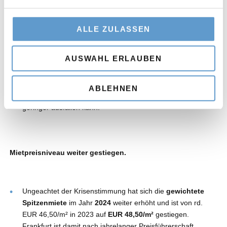
überdurchschnittlichen Wert von rd. 190.000 m². Davon
waren indessen bereits 80 % bzw. rd. 152.000 m²
ALLE ZULASSEN
vorvermarktet.
Nach Analysen von Aengevelt Research wird das
AUSWAHL ERLAUBEN
Fertigstellungsvolumen 2025 mit voraussichtlich rd. 130.000
m² wieder unter das Dekadenniveau sinken. Allerdings sind
im Rahmen der gesamtwirtschaftlichen Bedingungen
ABLEHNEN
Verzögerungen möglich, so dass das Volumen auch noch
geringer ausfallen kann.
Mietpreisniveau weiter gestiegen.
Ungeachtet der Krisenstimmung hat sich die
gewichtete
Spitzenmiete
im Jahr
2024
weiter erhöht und ist von rd.
EUR 46,50/m² in 2023 auf
EUR 48,50/m²
gestiegen.
Frankfurt ist damit nach jahrelanger Preisführerschaft