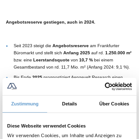
Angebotsreserve gestiegen, auch in 2024.
Seit 2023 steigt die
Angebotsreserve
am Frankfurter
Büromarkt und stellt sich
Anfang 2025
auf rd.
1.250.000 m²
bzw. eine
Leerstandsquote
von
10,7 %
bei einem
Gesamtbestand von rd. 11,7 Mio. m² (Anfang 2024: 9,1 %).
Bis Ende
2025
prognostiziert Aengevelt Research einen
weiteren moderaten Anstieg der Angebotsreserve auf rd.
1.300.000 m²
. Allerdings ist im Falle einer stärkeren
Marktdynamisierung und weiteren Großabschlüssen
Zustimmung
Details
Über Cookies
durchaus eine Stabilisierung bzw. sogar ein leichter Abbau
des Leerstands möglich.
Diese Webseite verwendet Cookies
Wir verwenden Cookies, um Inhalte und Anzeigen zu