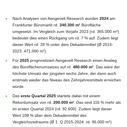
Nach Analysen von Aengevelt Research wurden
2024
am
Frankfurter Büromarkt rd.
340.300 m²
Bürofläche
umgesetzt. Im Vergleich zum Vorjahr 2023 (rd. 365.000 m²)
bedeutet dies einen Rückgang um rd. 7 % auf. Zudem liegt
dieser Wert rd. 28 % unter dem Dekadenmittel (Ø 2014-
2023: 471.000 m²).
Für
2025
prognostiziert Aengevelt Research einen Anstieg
des Büroflächenumsatzes auf rd.
480.000 m²
. Das wäre der
höchste Umsatz der jüngsten sechs Jahre, der dann auch
erstmals wieder das Niveau des Zehnjahresmittels erreichen
würde.
Das
erste Quartal 2025
startete dabei mit einem
Rekordumsatz von rd.
200.000 m²
. Das sind 116 % mehr als
im ersten Quartal 2024 (rd. 92.600). Zudem liegt dieser
Wert 108 % über dem Dekadenmittel des
Vergleichszeitraums (Ø 1. Q 2015-2024: rd. 96.000 m²).